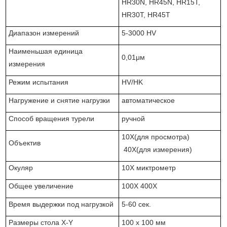
HR30N, HR45N, HR15T,
HR30T, HR45T
Диапазон измерений
5-3000 HV
Наименьшая единица
0,01μм
измерения
Режим испытания
HV/HK
Нагружение и снятие нагрузки
автоматическое
Способ вращения турели
ручной
10X(для просмотра)
Объектив
40X(для измерения)
Окуляр
10X миктрометр
Общее увеличение
100X 400X
Время выдержки под нагрузкой
5-60 сек.
Размеры стола X-Y
100 x 100 мм