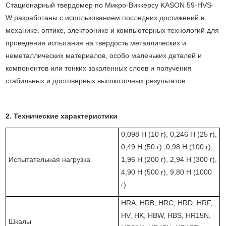
Стационарный твердомер по Микро-Виккерсу KASON 59-HVS-
W разработаны с использованием последних достижений в
механике, оптике, электронике и компьютерных технологий для
проведения испытания на твердость металлических и
неметаллических материалов, особо маленьких деталей и
компонентов или тонких закаленных слоев и получения
стабильных и достоверных высокоточных результатов.
2. Техн
ические характеристики
0,098 Н (10 г), 0,246 Н (25 г),
0,49 Н (50 г) ,0,98 Н (100 г),
Испытательная нагрузка
1,96 Н (200 г), 2,94 Н (300 г),
4,90 Н (500 г), 9,80 Н (1000
г)
HRA, HRB, HRC, HRD, HRF,
HV, HK, HBW, HBS, HR15N,
Шкалы