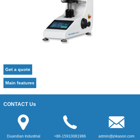
Get a quote
Main features
CONTACT Us
Duandian Industrial
+86-15910081986
admin@jnkason.com