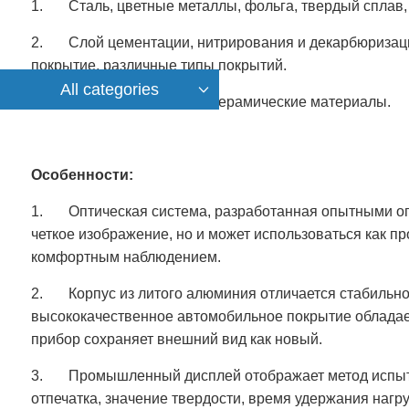
1. Сталь, цветные металлы, фольга, твердый сплав, 
2. Слой цементации, нитрирования и декарбюризаци
покрытие, различные типы покрытий.
All categories
3. Стекло, кристаллы и керамические материалы.
Особенности:
1. Оптическая система, разработанная опытными опт
четкое изображение, но и может использоваться как п
комфортным наблюдением.
2. Корпус из литого алюминия отличается стабильно
высококачественное автомобильное покрытие обладает
прибор сохраняет внешний вид как новый.
3. Промышленный дисплей отображает метод испытан
отпечатка, значение твердости, время удержания нагруз