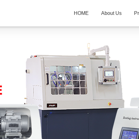
HOME
About Us
P