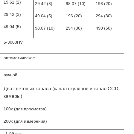
19.61 (2)
29.42 (3)
98.07 (10)
196 (20)
29.42 (3)
49.04 (5)
196 (20)
294 (30)
49.04 (5)
98.07 (10)
294 (30)
490 (50)
5-3000HV
автоматическое
ручной
Два световых канала (канал окуляров и канал CCD-
камеры)
100x (для просмотра)
200x (для измерения)
1-99 сек.