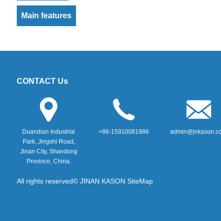
Main features
CONTACT Us
Duandian Industrial
+86-15910081986
admin@jnkason.c
Park, Jingshi Road,
Jinan City, Shandong
Province, China.
All rights reserved© JINAN KASON
SiteMap